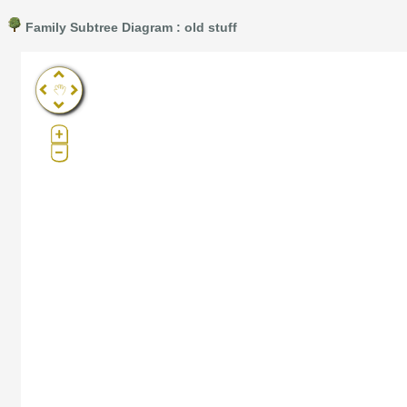
Family Subtree Diagram : old stuff
Pro®. Click here for details.
?