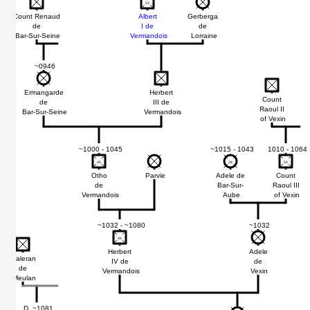
53
53
Count Renaud
Albert
Gerberga
de
I de
de
Bar-Sur-Seine
Vermandois
Lorraine
~0946
Ermangarde
Herbert
Count
de
III de
Raoul II
Bar-Sur-Seine
Vermandois
of Vexin
~1000 - 1045
~1015 - 1043
1010 - 1064
45
45
28
28
54
54
Otho
Parvie
Adele de
Count
de
Bar-Sur-
Raoul III
Vermandois
Aube
of Vexin
~1032 - ~1080
~1032
48
48
Herbert
Adele
Waleran
IV de
de
de
Vermandois
Vexin
Meulan
D. ~1081