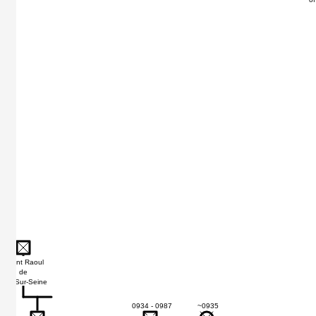
Count Raoul
de
Bar-Sur-Seine
0934 - 0987
~0935