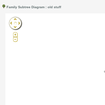
Family Subtree Diagram : old stuff
Pro®. Click here for details.
?