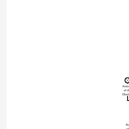
Anto
of t
Obotr
Ro
of