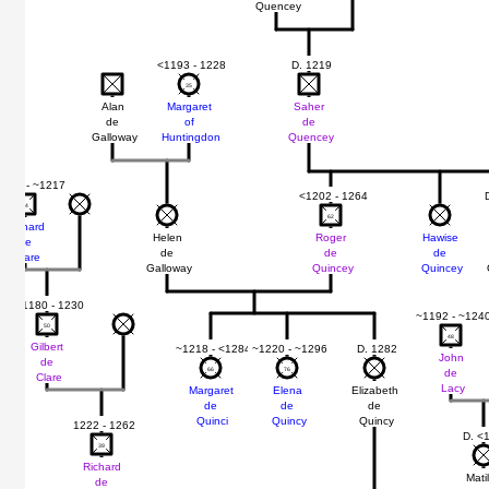
Quencey
<1193 - 1228
D. 1219
35
35
Alan
Margaret
Saher
de
of
de
Galloway
Huntingdon
Quencey
1153 - ~1217
<1202 - 1264
64
64
62
62
Richard
Helen
Roger
Hawise
de
de
de
de
Clare
Galloway
Quincey
Quincey
~1180 - 1230
~1192 - ~124
50
50
48
48
Gilbert
~1218 - <1284
~1220 - ~1296
D. 1282
John
de
66
66
76
76
de
Clare
Lacy
Margaret
Elena
Elizabeth
de
de
de
Quinci
Quincy
Quincy
1222 - 1262
D. <
39
39
Richard
Mati
de