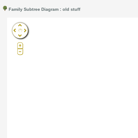
Family Subtree Diagram : old stuff
Pro®. Click here for details.
?