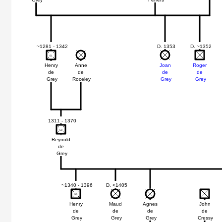
~1281 - 1342
D. 1353
D. ~1352
61
61
Henry
Anne
Joan
Roger
de
de
de
de
Grey
Roceley
Grey
Grey
1311 - 1370
58
58
Reynold
de
Grey
~1340 - 1396
D. <1405
56
56
Henry
Maud
Agnes
John
de
de
de
de
Grey
Grey
Grey
Cressy