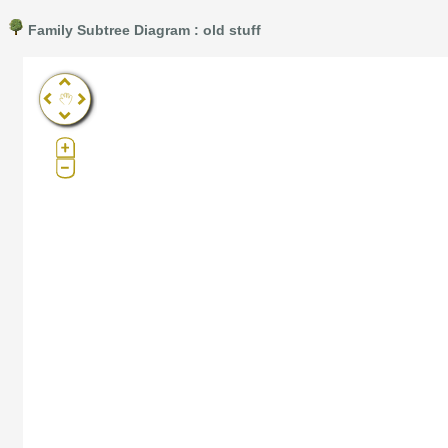
Family Subtree Diagram : old stuff
Pro®. Click here for details.
?