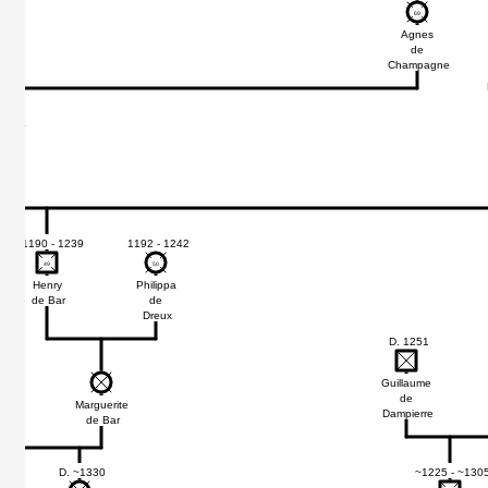
69
69
Agnes
de
Champagne
 1214
aut
Bar
~1190 - 1239
1192 - 1242
49
49
50
50
Henry
Philippa
de Bar
de
Dreux
D. 1251
Guillaume
de
Marguerite
Dampierre
de Bar
D. ~1330
~1225 - ~130