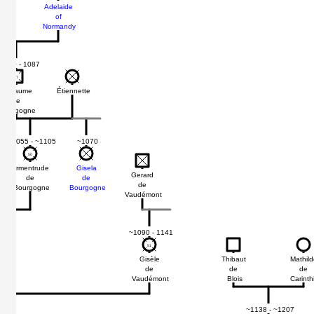
d
Adelaide
of
ne
Normandy
1020 - 1087
67
67
Étiennette
Guillaume
de
Bourgogne
~1055 - ~1105
~1070
50
50
Ermentrude
Gisela
Gerard
de
de
de
Bourgogne
Bourgogne
Vaudémont
~1090 - 1141
51
51
Gisèle
Thibaut
Mathild
de
de
de
Vaudémont
Blois
Carinth
~1138 - ~1207