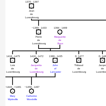
1370 - 1397
27
27
Jean
de
Luxembourg
~1390 - 1433
1394 - 1469
43
43
75
75
Pierre
Marguerite
de
de
Luxembourg
Baux
1418 - 1475
1416 - 1472
1389 - 1435
D. 1477
D. 14
57
57
56
56
46
46
Lois
Jacquetta
John
Thibaud
Jacqe
de
de
of
de
de
Luxembourg
Luxembourg
Lancaster
Luxembourg
Luxembo
91
~1443 - <1481
~1458 - 1497
38
38
39
39
Mary
Catherine
Wydeville
Woodville