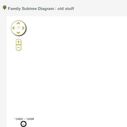
Family Subtree Diagram : old stuff
Pro®. Click here for details.
?
1057
~1002 - ~1038
36
36