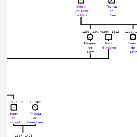
52
52
Gilbert
Thomas
(the Red)
de
de Clare
Clare
1293 - 1342
~1284 - 1312
1292 - 
49
49
28
28
45
45
Margaret
Piers
Elean
de
Gaveston
de
Clare
Clar
1336 - 1386
D. 1386
50
50
Hugh
Philippa
de
de
Stafford
Beauchamp
1377 - 1403