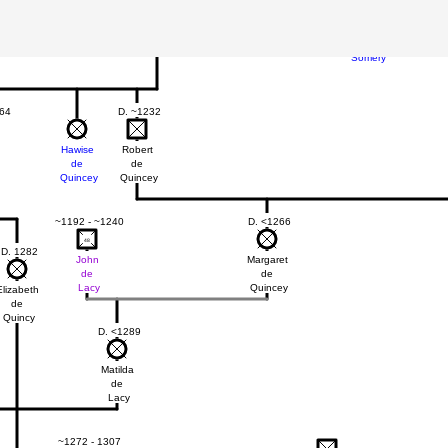
Margaret
Ralph
Beaumont
de
Somery
64
D. ~1232
Hawise
Robert
de
de
Quincey
Quincey
~1192 - ~1240
D. <1266
48
48
D. 1282
John
Margaret
de
de
Lacy
Quincey
Elizabeth
de
Quincy
D. <1289
Matilda
de
Lacy
~1272 - 1307