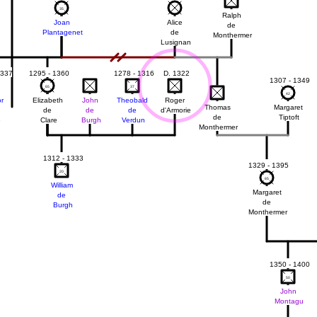
35
35
Ralph
Joan
Alice
de
Plantagenet
de
Monthermer
Lusignan
1337
1295 - 1360
1278 - 1316
D. 1322
1307 - 1349
65
65
37
37
42
42
or
Elizabeth
John
Theobald
Roger
Thomas
Margaret
de
de
de
d'Armorie
de
Tiptoft
e
Clare
Burgh
Verdun
Monthermer
1312 - 1333
1329 - 1395
20
20
65
65
William
Margaret
de
de
Burgh
Monthermer
1350 - 1400
50
50
John
Montagu