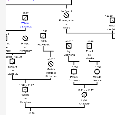
D. ~1075
1012
<1110 -
Ermengarde
29
29
William
de
Willi
d'Evereux
Anjou
d'Aubi
~1036
~1033
Ralph
~1025
~1028
Walter de
Phillipa
FitzHubert
Ewrus
of
d'Evereux
Normandy
Hugh
Ernulf
Chaworth
de
>1058 - <1130
Hesdin
~1070
72
72
Edward
~1052
~1054
Matilda
de
(Maude)
Salisbury
Fitzhubert
Patrick
Matilda
Chaworth
Hesdin
~1089 - 1147
~1091 - <1147
58
58
Walter
56
56
de
Sybil
Salisbury
Chaworth
~1126