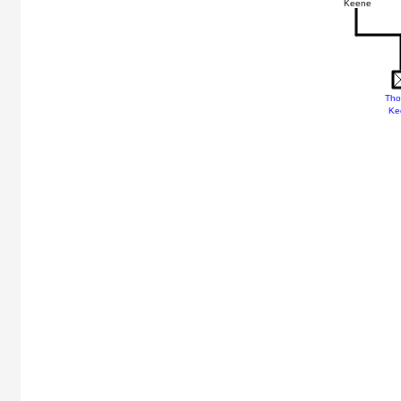
Keene
Th
Ke